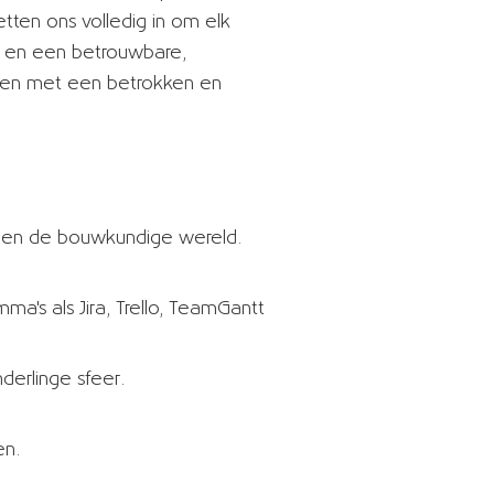
ten ons volledig in om elk
en en een betrouwbare,
amen met een betrokken en
p, en de bouwkundige wereld.
a's als Jira, Trello, TeamGantt
nderlinge sfeer.
en.