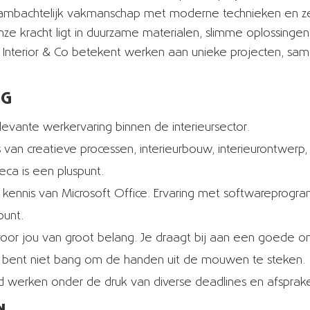
ambachtelijk vakmanschap met moderne technieken en zet
ze kracht ligt in duurzame materialen, slimme oplossing
j Interior & Co betekent werken aan unieke projecten, s
UG
relevante werkervaring binnen de interieursector.
is van creatieve processen, interieurbouw, interieurontwer
reca is een pluspunt.
kennis van Microsoft Office. Ervaring met softwareprogramm
spunt.
s voor jou van groot belang. Je draagt bij aan een goede o
je bent niet bang om de handen uit de mouwen te steken.
d werken onder de druk van diverse deadlines en afsprak
N