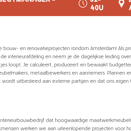
40U
e bouw- en renovatieprojecten rondom Amsterdam! Als pr
e interieurafdeling en neem je de dagelijkse leiding over 
lletjes loopt. Je calculeert, produceert en bewaakt budgette
meubelmakers, metaalbewerkers en aannemers. Plannen en
 wordt uitbesteed aan externe partijen en dat ons eigen
nd interieurbouwbedrijf dat hoogwaardige maatwerkmeubels
kmensen werken we aan uiteenlopende projecten voor hore