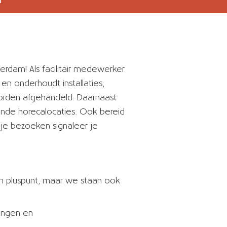
rdam! Als facilitair medewerker
 en onderhoudt installaties,
orden afgehandeld. Daarnaast
lende horecalocaties. Ook bereid
 je bezoeken signaleer je
 een pluspunt, maar we staan ook
ringen en