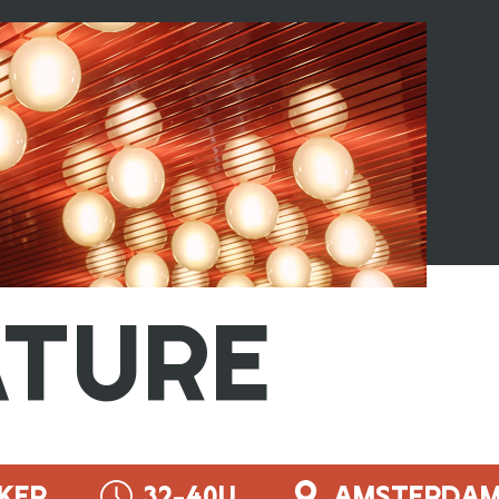
TURE
RKER
32-40U
AMSTERDA