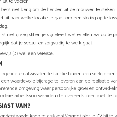
uit te voeren.
je bent niet bang om de handen uit de mouwen te steken.
niet uit naar welke locatie je gaat om een storing op te los
ddag.
zit niet graag stil en je signaleert wat er allemaal op te p
ngrijk dat je secuur en zorgvuldig te werk gaat.
bewijs (B) wel een vereiste.
N
uitdagende en afwisselende functie binnen een snelgroeiend
 een waardevolle bijdrage te leveren aan de realisatie v
pirerende omgeving waar persoonlijke groei en ontwikkeli
cundaire arbeidsvoorwaarden die overeenkomen met de fun
SIAST VAN?
op onderstaande knop te drukken! Vergeet niet je CV bij te